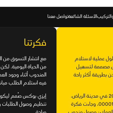
التركيب
الأسئلة الشائعة
تواصل معنا
فكرتنا
ل عملية لاستلام
مع انتشار التسوق من الم
يق مصممة لتسهيل
من الحياة اليومية. لكن
ن بطريقة أكثر راحة
المندوب أثناء وجود الع
فيه استلام الطلب مباش
تأسست مؤسسة الصندوق السهل التجارية عام 2022 في مدينة الرياض،
إيزي بوكس صُمم ليكون
بسجل تجاري رقم 1010820770 ورقم توثيق 0000181281، وجاءت فكرة
تنظيم وصول الطلبات وا
لعملاء: وصول مندوب
وراحة.