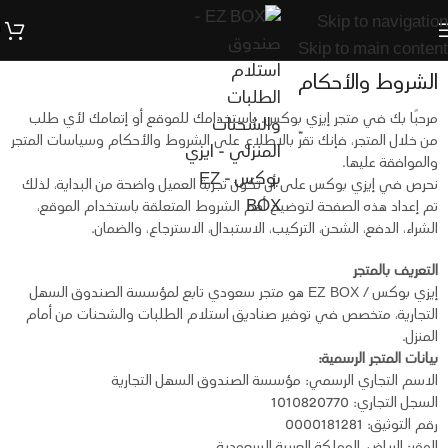
Skip to navigation
0
Skip to main content
الشروط والأحكام
مرحبًا بك في متجر إيزي بوكس. باستخدامك للموقع أو إتمامك لأي طلب
من خلال المتجر، فإنك تقرّ بالاطلاع على الشروط والأحكام وسياسات المتجر
والموافقة عليها.
نحرص في إيزي بوكس على أن تكون تجربة العميل واضحة من البداية، لذلك
تم إعداد هذه الصفحة لتوضيح أهم الشروط المتعلقة باستخدام الموقع،
الشراء، الدفع، الشحن، التركيب، الاستبدال، الاسترجاع، والضمان.
التعريف بالمتجر
إيزي بوكس / EZ BOX هو متجر سعودي تابع لمؤسسة الصندوق السهل
التجارية، متخصص في توفير صناديق استلام الطلبات والشحنات من أمام
المنزل.
بيانات المتجر الرسمية:
الاسم التجاري الرسمي: مؤسسة الصندوق السهل التجارية
السجل التجاري: 1010820770
رقم التوثيق: 0000181281
المقر: الرياض، المملكة العربية السعودية